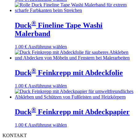
Produkt
weist
mehrere
Varianten
®
Duck
Fineline Tape Washi
auf.
Malerband
Die
Optionen
können
Dieses
1,00
€
Ausführung wählen
auf
Produkt
der
weist
Produktseite
mehrere
gewählt
Varianten
®
werden
Duck
Feinkrepp mit Abdeckfolie
auf.
Die
Optionen
Dieses
1,00
€
Ausführung wählen
können
Produkt
auf
weist
der
mehrere
Produktseite
Varianten
®
Duck
Feinkrepp mit Abdeckpapier
gewählt
auf.
werden
Die
Optionen
Dieses
1,00
€
Ausführung wählen
können
Produkt
KONTAKT
auf
weist